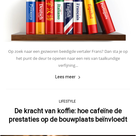
Op zoek naar een gezworen beëdigde vertaler Frans? Dan sta je op
het punt de deur te openen naar een reis van taalkundige
verfijning...
Lees meer
LIFESTYLE
De kracht van koffie: hoe cafeïne de
prestaties op de bouwplaats beïnvloedt