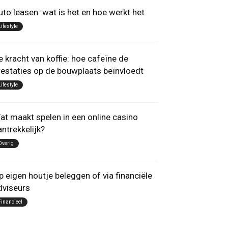
uto leasen: wat is het en hoe werkt het
Lifestyle
e kracht van koffie: hoe cafeïne de
restaties op de bouwplaats beïnvloedt
Lifestyle
at maakt spelen in een online casino
antrekkelijk?
Overig
p eigen houtje beleggen of via financiële
dviseurs
Financieel