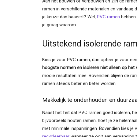
Aan het bouwen of verbouwen en zijn de ramen 
ramen in verschillende materialen en vandaag d
je keuze dan baseert? Wel,
PVC ramen
hebben
je graag waarom.
Uitstekend isolerende ra
Kies je voor PVC ramen, dan opteer je voor een
hoogste normen en isoleren niet alleen op het
mooie resultaten mee. Bovendien blijven de ra
ramen steeds beter en beter worden.
Makkelijk te onderhouden en duurza
Naast het feit dat PVC ramen goed isoleren, heb
bijvoorbeeld houten ramen, hoef je ze helemaal 
met minimale inspanningen. Bovendien kies je
recycleerbaar
wanneer ze ooit aan vervanging t