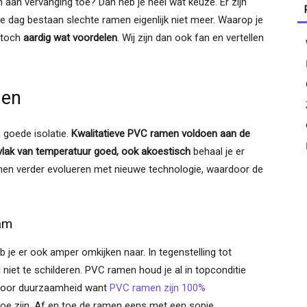
aan vervanging toe? Dan heb je heel wat keuze. Er zijn
e dag bestaan slechte ramen eigenlijk niet meer. Waarop je
 toch
aardig wat voordelen
. Wij zijn dan ook fan en vertellen
men
 goede isolatie.
Kwalitatieve PVC ramen voldoen aan de
 vlak van temperatuur goed, ook akoestisch
behaal je er
men verder evolueren met nieuwe technologie, waardoor de
am
 je er ook amper omkijken naar. In tegenstelling tot
niet te schilderen. PVC ramen houd je al in topconditie
 voor duurzaamheid want
PVC ramen zijn 100%
oe zijn. Af en toe de ramen eens met een sopje