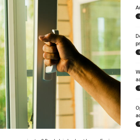
A
D
p
W
a
O
a