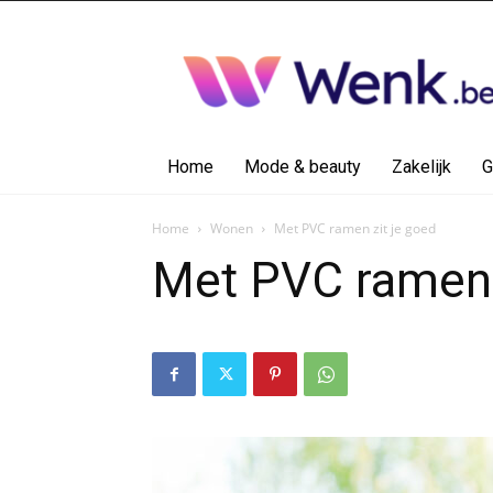
Wenk.be
Home
Mode & beauty
Zakelijk
G
Home
Wonen
Met PVC ramen zit je goed
Met PVC ramen 